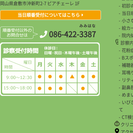
岡山県倉敷市沖新町2-7 ピアチェーレ 1F
初診
当日
当日順番受付についてはこちら
小さ
み
み
は
な
絵カ
086-422-
3
3
8
7
院内
診察
花粉
Bス
補聴
耳鳴
リテ
副鼻
めま
いび
て
CT
クリ
アク