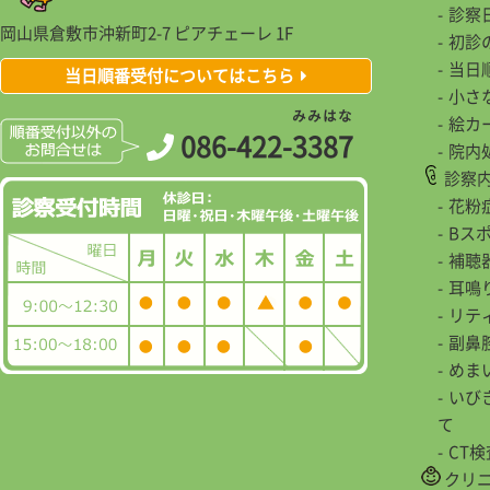
診察
岡山県倉敷市沖新町2-7 ピアチェーレ 1F
初診
当日
当日順番受付についてはこちら
小さ
み
み
は
な
絵カ
086-422-
3
3
8
7
院内
診察
花粉
Bス
補聴
耳鳴
リテ
副鼻
めま
いび
て
CT
クリ