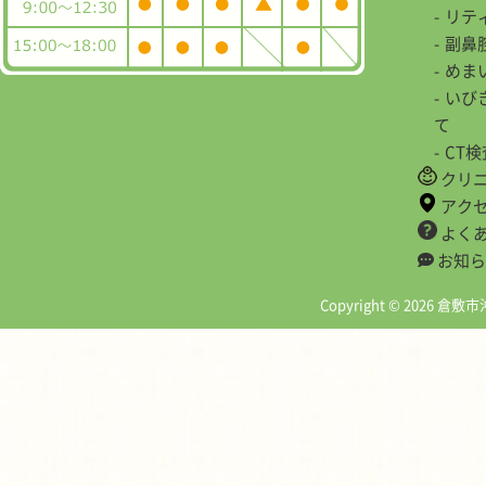
リテ
副鼻
めま
いび
て
CT
クリ
アク
よく
お知ら
Copyright © 2026 倉敷