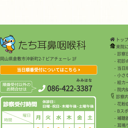
トッ
来院
診察
岡山県倉敷市沖新町2-7 ピアチェーレ 1F
初診
当日
当日順番受付についてはこちら
小さ
み
み
は
な
絵カ
086-422-
3
3
8
7
院内
診察
花粉
Bス
補聴
耳鳴