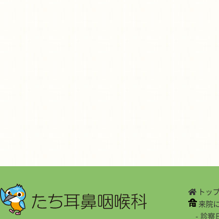
トッ
来院
診察