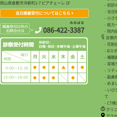
岡山県倉敷市沖新町2-7 ピアチェーレ 1F
初診
当日
当日順番受付についてはこちら
小さ
み
み
は
な
絵カ
086-422-
3
3
8
7
院内
診察
花粉
Bス
補聴
耳鳴
リテ
副鼻
めま
いび
て
CT
クリ
アク