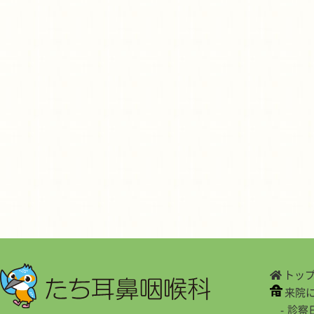
トッ
来院
診察