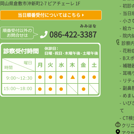
岡山県倉敷市沖新町2-7 ピアチェーレ 1F
初診
当日
当日順番受付についてはこちら
小さ
み
み
は
な
絵カ
086-422-
3
3
8
7
院内
診察
花粉
Bス
補聴
耳鳴
リテ
副鼻
めま
いび
て
CT
クリ
アク