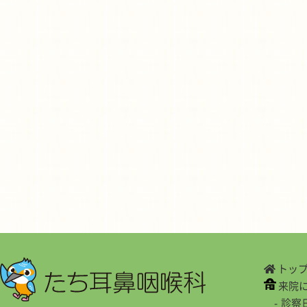
トッ
来院
診察