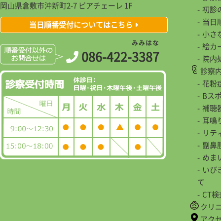
岡山県倉敷市沖新町2-7 ピアチェーレ 1F
初診
当日
当日順番受付についてはこちら
小さ
み
み
は
な
絵カ
086-422-
3
3
8
7
院内
診察
花粉
Bス
補聴
耳鳴
リテ
副鼻
めま
いび
て
CT
クリ
アク