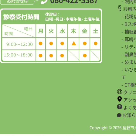
院内
診察
花粉
Bス
補聴
耳鳴
リテ
副鼻
めま
いび
て
CT
クリ
アク
よく
お知ら
Copyright © 2026 倉敷