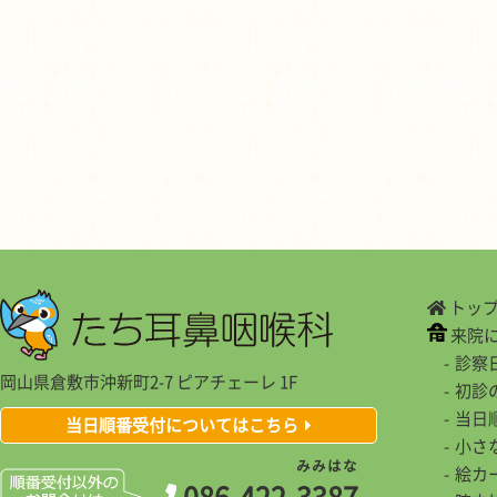
トッ
来院
診察
岡山県倉敷市沖新町2-7 ピアチェーレ 1F
初診
当日
当日順番受付についてはこちら
小さ
み
み
は
な
絵カ
086-422-
3
3
8
7