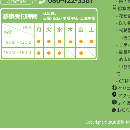
院内
診察
花粉
Bス
補聴
耳鳴
リテ
副鼻
めま
いび
て
CT
クリ
アク
よく
お知ら
Copyright © 2026 倉敷