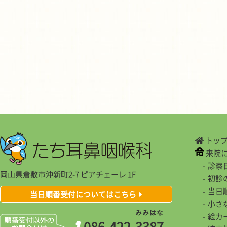
トッ
来院
診察
岡山県倉敷市沖新町2-7 ピアチェーレ 1F
初診
当日
当日順番受付についてはこちら
小さ
み
み
は
な
絵カ
086-422-
3
3
8
7