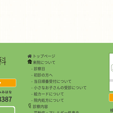
トップページ
来院について
診察日
初診の方へ
当日順番受付について
小さなお子さんの受診について
み
み
は
な
絵カードについて
3
3
8
7
院内処方について
診察内容
検
花粉症・アレルギー性鼻炎