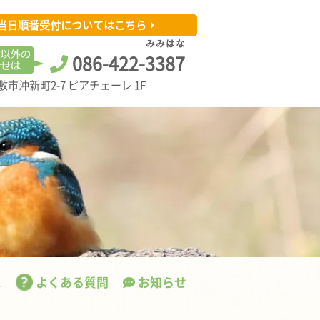
当日順番受付についてはこちら
み
み
は
な
086-422-
3
3
8
7
市沖新町2-7 ピアチェーレ 1F
ス
よくある質問
お知らせ