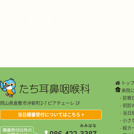
トッ
来院
診察
岡山県倉敷市沖新町2-7 ピアチェーレ 1F
初診
当日
当日順番受付についてはこちら
小さ
み
み
は
な
絵カ
086-422-
3
3
8
7