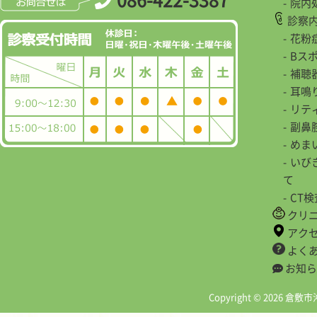
院内
診察
花粉
Bス
補聴
耳鳴
リテ
副鼻
めま
いび
て
CT
クリ
アク
よく
お知ら
Copyright © 2026 倉敷