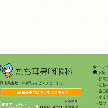
トッ
来院
診察
岡山県倉敷市沖新町2-7 ピアチェーレ 1F
初診
当日
当日順番受付についてはこちら
小さ
み
み
は
な
絵カ
086-422-
3
3
8
7