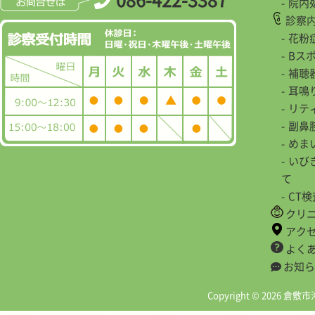
院内
診察
花粉
Bス
補聴
耳鳴
リテ
副鼻
めま
いび
て
CT
クリ
アク
よく
お知ら
Copyright © 2026 倉敷