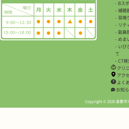
Bス
補聴
耳鳴
リテ
副鼻
めま
いび
て
CT
クリ
アク
よく
お知ら
Copyright © 2026 倉敷