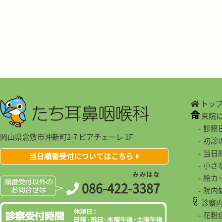
トッ
来院
診察
岡山県倉敷市沖新町2-7 ピアチェーレ 1F
初診
当日
当日順番受付についてはこちら
小さ
み
み
は
な
絵カ
086-422-
3
3
8
7
院内
診察
花粉