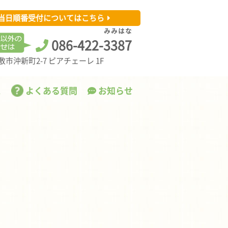
当日順番受付についてはこちら
み
み
は
な
086-422-
3
3
8
7
市沖新町2-7 ピアチェーレ 1F
ス
よくある質問
お知らせ