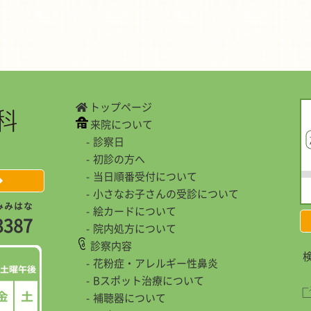
トップページ
来院について
診察日
初診の方へ
当日順番受付について
小さなお子さんの受診について
み
み
は
な
絵カードについて
3
3
8
7
院内処方について
診察内容
検
花粉症・アレルギー性鼻炎
Bスポット治療について
補聴器について