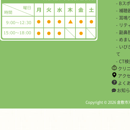
Bス
補聴
耳鳴
リテ
副鼻
めま
いび
て
CT
クリ
アク
よく
お知ら
Copyright © 2026 倉敷