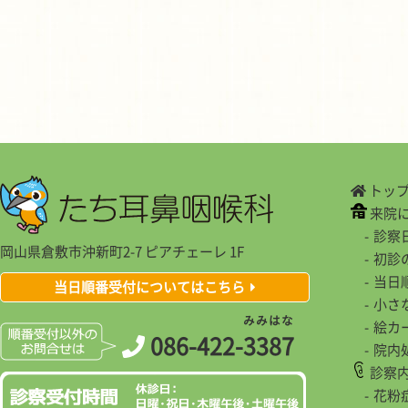
トッ
来院
診察
岡山県倉敷市沖新町2-7 ピアチェーレ 1F
初診
当日
当日順番受付についてはこちら
小さ
み
み
は
な
絵カ
086-422-
3
3
8
7
院内
診察
花粉