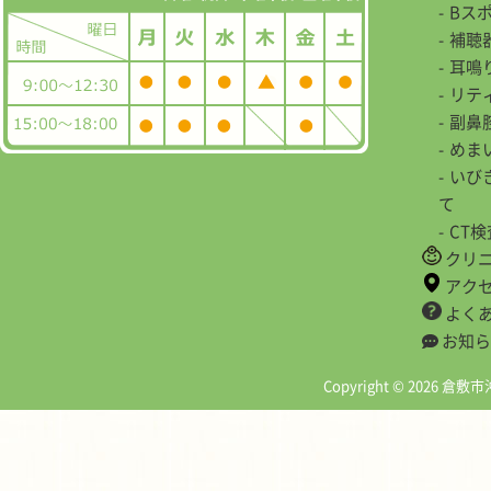
Bス
補聴
耳鳴
リテ
副鼻
めま
いび
て
CT
クリ
アク
よく
お知ら
Copyright © 2026 倉敷