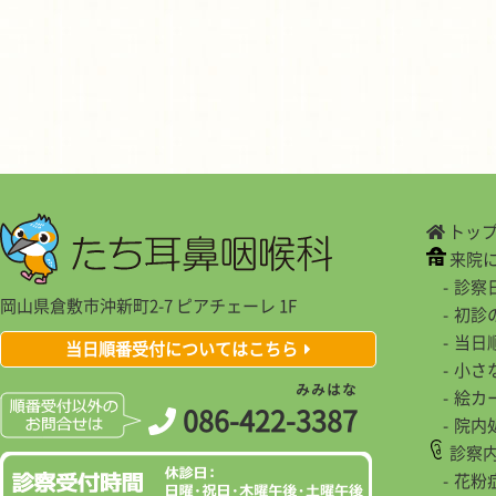
トッ
来院
診察
岡山県倉敷市沖新町2-7 ピアチェーレ 1F
初診
当日
当日順番受付についてはこちら
小さ
み
み
は
な
絵カ
086-422-
3
3
8
7
院内
診察
花粉