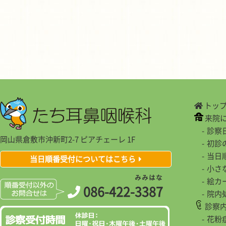
トッ
来院
診察
岡山県倉敷市沖新町2-7 ピアチェーレ 1F
初診
当日
当日順番受付についてはこちら
小さ
み
み
は
な
絵カ
086-422-
3
3
8
7
院内
診察
花粉