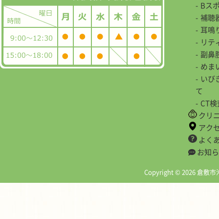
Bス
補聴
耳鳴
リテ
副鼻
めま
いび
て
CT
クリ
アク
よく
お知ら
Copyright © 2026 倉敷