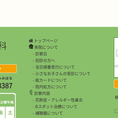
トップページ
来院について
診察日
初診の方へ
当日順番受付について
小さなお子さんの受診について
み
み
は
な
絵カードについて
3
3
8
7
院内処方について
診察内容
検
花粉症・アレルギー性鼻炎
Bスポット治療について
補聴器について