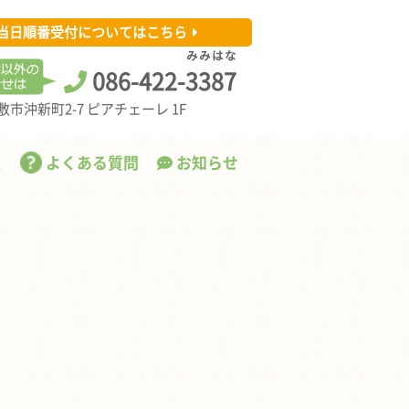
当日順番受付についてはこちら
み
み
は
な
086-422-
3
3
8
7
市沖新町2-7 ピアチェーレ 1F
ス
よくある質問
お知らせ